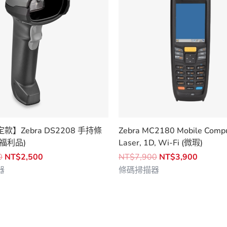
】Zebra DS2208 手持條
Zebra MC2180 Mobile Compu
福利品)
Laser, 1D, Wi-Fi (微瑕)
原
目
原
目
0
NT$
2,500
NT$
7,900
NT$
3,900
始
前
始
前
器
條碼掃描器
價
價
價
價
格：
格：
格：
格：
NT$4,500。
NT$2,500。
NT$7,900。
NT$3,