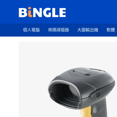
跳
至
主
要
個人電腦
條碼掃描器
大圖輸出機
軟體
內
容