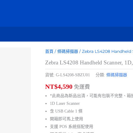
首頁
/
條碼掃描器
/ Zebra LS4208 Handheld 
Zebra LS4208 Handheld Scanner, 1D
貨號:
G-LS4208-SBZU01
分類:
條碼掃描器
NT$
4,590
免運費
*此商品為新品出清，可能有包裝不完整、箱
1D Laser Scanner
含 USB Cable 1 條
開箱即可馬上使用
支援 POS 系統搭配使用