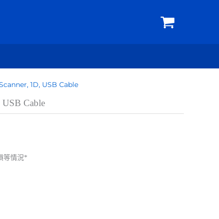
Scanner, 1D, USB Cable
, USB Cable
損等情況*