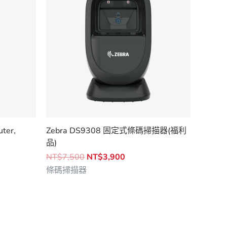
ter,
Zebra DS9308 固定式條碼掃描器(福利
品)
原
目
NT$
7,500
NT$
3,900
始
前
條碼掃描器
價
價
格：
格：
900。
NT$7,500。
NT$3,900。