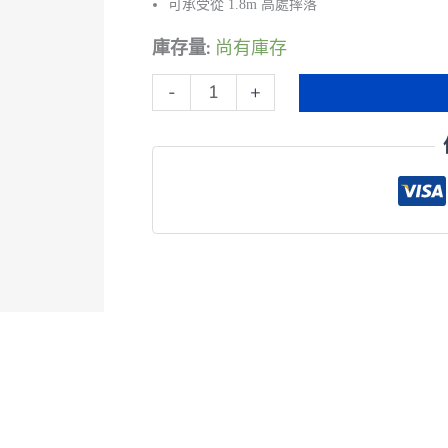
可承受從 1.8m 高處摔落
庫存量:
尚有庫存
Zebra
-
+
LS4208
Handheld
Scanner,
1D,
USB
Cable
數
量