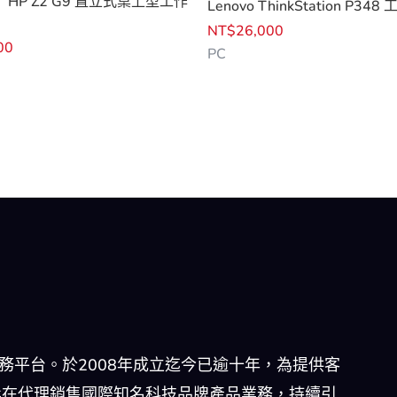
HP Z2 G9 直立式桌上型工作
Lenovo ThinkStation P348
NT$
26,000
00
PC
商務平台。於2008年成立迄今已逾十年，為提供客
化在代理銷售國際知名科技品牌產品業務，持續引