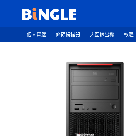
跳
至
主
要
個人電腦
條碼掃描器
大圖輸出機
軟體
內
容