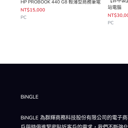
【非中製】
HP PROBOOK 440 G8 輕薄型商務筆電
站電腦
NT$
15,000
NT$
30,0
PC
PC
BiNGLE
BiNGLE 為群輝商務科技股份有限公司的電子
戶與時俱進緊密貼近客戶的需求，我們不斷強