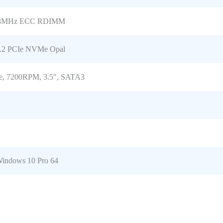
33MHz ECC RDIMM
.2 PCIe NVMe Opal
e, 7200RPM, 3.5", SATA3
indows 10 Pro 64